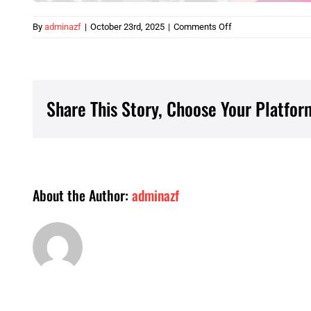
on
By
adminazf
|
October 23rd, 2025
|
Comments Off
Kiểm
nghiệm
bình
nước,
bình
Share This Story, Choose Your Platfor
giữ
nhiệt
và
các
chỉ
tiêu
About the Author:
adminazf
cần
thiết