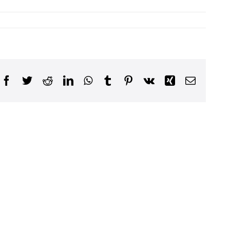
Facebook
Twitter
Reddit
LinkedIn
WhatsApp
Tumblr
Pinterest
Vk
Xing
Email