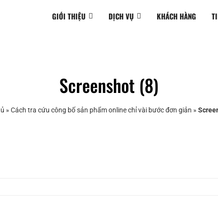
GIỚI THIỆU
DỊCH VỤ
KHÁCH HÀNG
T
Screenshot (8)
hủ
»
Cách tra cứu công bố sản phẩm online chỉ vài bước đơn giản
»
Screen