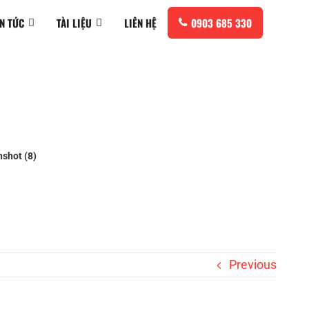
IN TỨC
TÀI LIỆU
LIÊN HỆ
0903 685 330
shot (8)
Previous