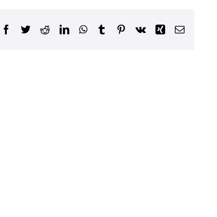
Facebook
Twitter
Reddit
LinkedIn
WhatsApp
Tumblr
Pinterest
Vk
Xing
Email