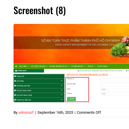
Screenshot (8)
on
By
adminazf
|
September 16th, 2025
|
Comments Off
Screenshot
(8)