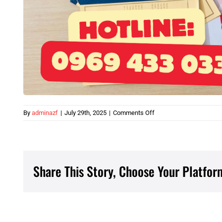
on
By
adminazf
|
July 29th, 2025
|
Comments Off
feei
Share This Story, Choose Your Platfor