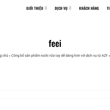
GIỚI THIỆU
DỊCH VỤ
KHÁCH HÀNG
T
feei
g chủ
»
Công bố sản phẩm nước rửa tay dễ dàng hơn với dịch vụ từ AZF