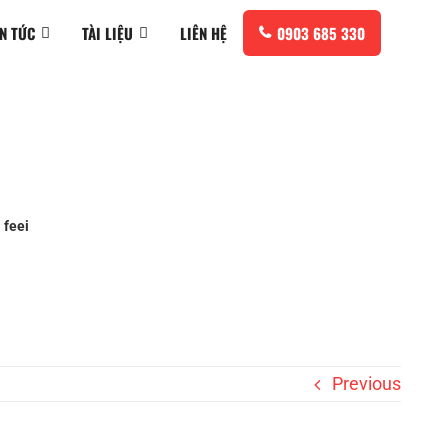
IN TỨC
TÀI LIỆU
LIÊN HỆ
0903 685 330
»
feei
Previous