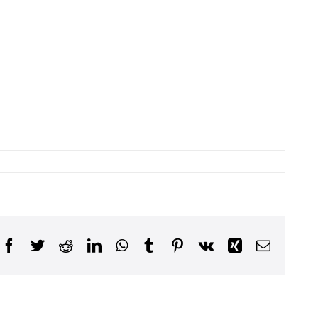
Facebook
Twitter
Reddit
LinkedIn
WhatsApp
Tumblr
Pinterest
Vk
Xing
Email