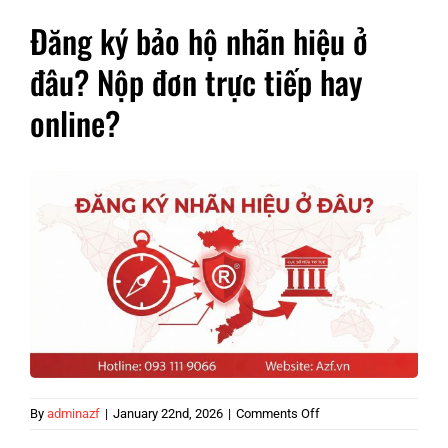
Đăng ký bảo hộ nhãn hiệu ở
đâu? Nộp đơn trực tiếp hay
online?
on
By
adminazf
|
January 22nd, 2026
|
Comments Off
Đăng