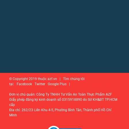
© Copyright 2019 thuộc azf.vn | Tìm chúng tôi
tại: Facebook Twitter Google Plus |
Chính sách bảo vệ thông tin
cá nhân của người tiêu dùng
Đơn vị chủ quản: Công Ty TNHH Tư Vấn An Toàn Thực Phẩm AZF
Giấy phép đăng ký kinh doanh số 0315918890 do Sở KH&ĐT TP.HCM
cấp
Địa chỉ: 262/23 Liên Khu 4-5, Phường Bình Tân, Thành phố Hồ Chí
Minh