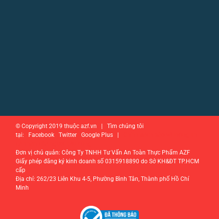
© Copyright 2019 thuộc azf.vn | Tìm chúng tôi
tại: Facebook Twitter Google Plus |
Chính sách bảo vệ thông tin
cá nhân của người tiêu dùng
Đơn vị chủ quản: Công Ty TNHH Tư Vấn An Toàn Thực Phẩm AZF
Giấy phép đăng ký kinh doanh số 0315918890 do Sở KH&ĐT TP.HCM
cấp
Địa chỉ: 262/23 Liên Khu 4-5, Phường Bình Tân, Thành phố Hồ Chí
Minh