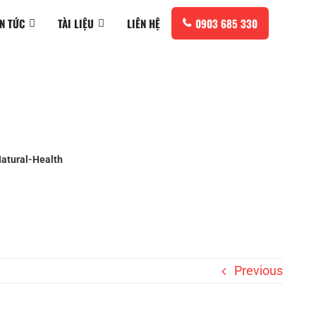
IN TỨC
TÀI LIỆU
LIÊN HỆ
0903 685 330
atural-Health
Previous