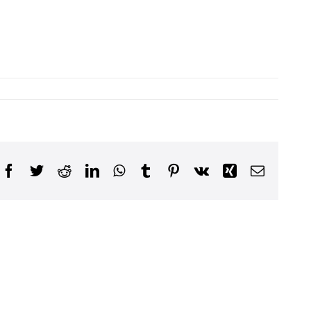
Facebook
Twitter
Reddit
LinkedIn
WhatsApp
Tumblr
Pinterest
Vk
Xing
Email