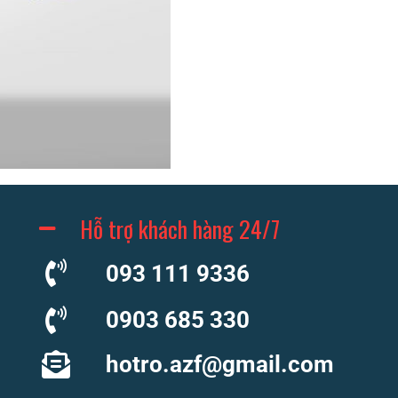
Hỗ trợ khách hàng 24/7
093 111 9336
0903 685 330
hotro.azf@gmail.com