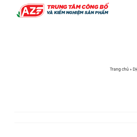
Skip
to
content
Trang chủ
»
Dị