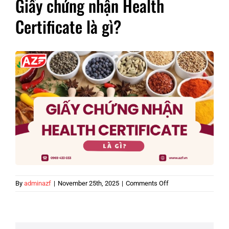
Giấy chứng nhận Health
Certificate là gì?
on
By
adminazf
|
November 25th, 2025
|
Comments Off
Giấy
chứng
nhận
Health