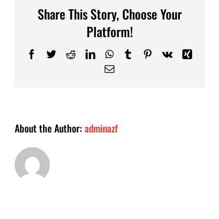
Certificate
Share This Story, Choose Your
là
gì?
Platform!
Facebook
Twitter
Reddit
LinkedIn
WhatsApp
Tumblr
Pinterest
Vk
Xing
Email
About the Author:
adminazf