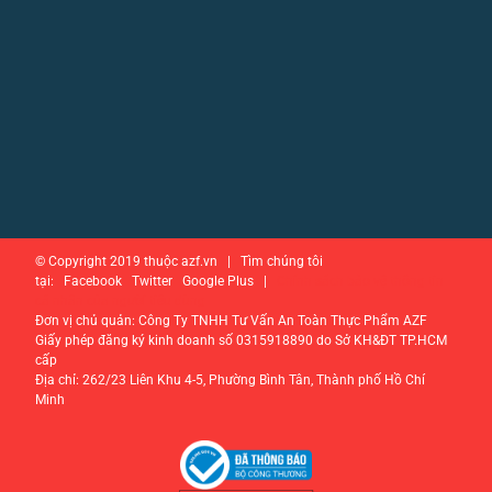
© Copyright 2019 thuộc azf.vn | Tìm chúng tôi
tại: Facebook Twitter Google Plus |
Chính sách bảo vệ thông tin
cá nhân của người tiêu dùng
Đơn vị chủ quản: Công Ty TNHH Tư Vấn An Toàn Thực Phẩm AZF
Giấy phép đăng ký kinh doanh số 0315918890 do Sở KH&ĐT TP.HCM
cấp
Địa chỉ: 262/23 Liên Khu 4-5, Phường Bình Tân, Thành phố Hồ Chí
Minh