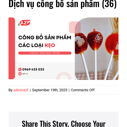
Dịch vụ công bố sản phẩm (36)
on
By
adminazf
|
September 19th, 2025
|
Comments Off
Dịch
vụ
công
bố
sản
Share This Story, Choose Your
phẩm