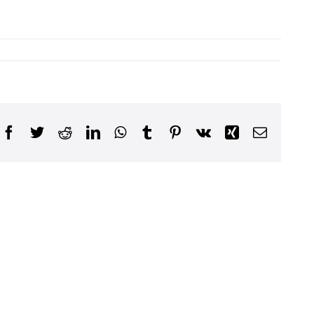
Facebook
Twitter
Reddit
LinkedIn
WhatsApp
Tumblr
Pinterest
Vk
Xing
Email