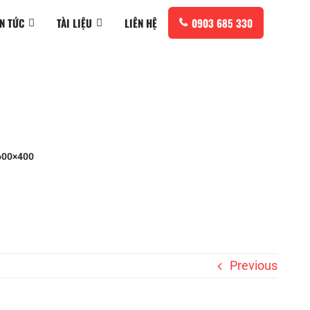
IN TỨC
TÀI LIỆU
LIÊN HỆ
0903 685 330
600×400
Previous