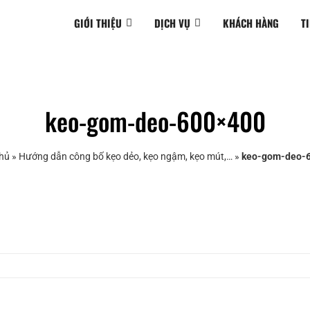
GIỚI THIỆU
DỊCH VỤ
KHÁCH HÀNG
T
keo-gom-deo-600×400
hủ
»
Hướng dẫn công bố kẹo dẻo, kẹo ngậm, kẹo mút,…
»
keo-gom-deo-