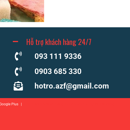
Hỗ trợ khách hàng 24/7
093 111 9336
0903 685 330
hotro.azf@gmail.com
r Google Plus |
Chính sách bảo vệ thông tin cá nhân của người tiêu dùng