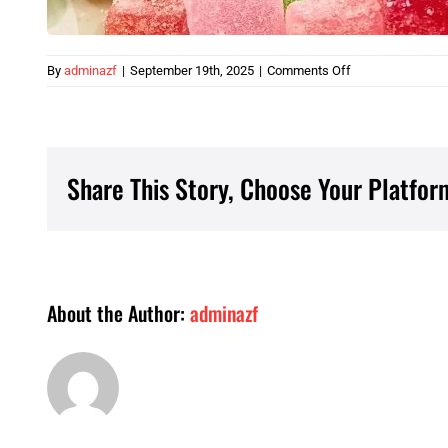
on
By
adminazf
|
September 19th, 2025
|
Comments Off
keo-
gom-
deo-
600×400
Share This Story, Choose Your Platfor
About the Author:
adminazf