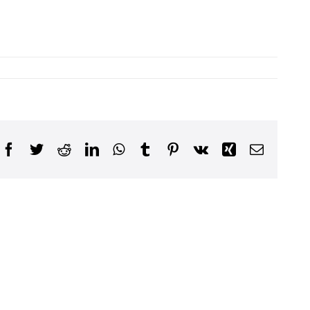
Facebook
Twitter
Reddit
LinkedIn
WhatsApp
Tumblr
Pinterest
Vk
Xing
Email