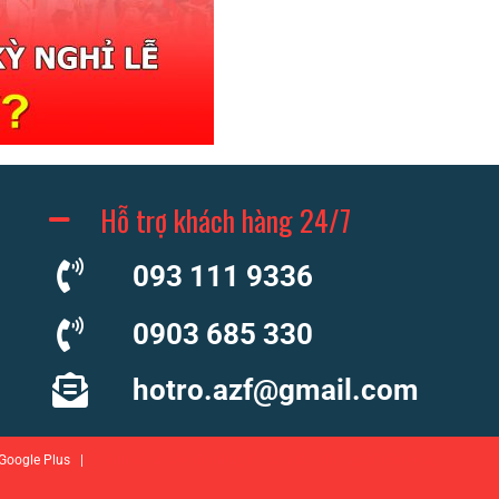
Hỗ trợ khách hàng 24/7
093 111 9336
0903 685 330
hotro.azf@gmail.com
r Google Plus |
Chính sách bảo vệ thông tin cá nhân của người tiêu dùng