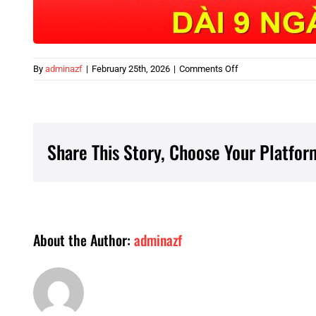
on
By
adminazf
|
February 25th, 2026
|
Comments Off
Người
lao
động
sắp
được
Share This Story, Choose Your Platfor
nghỉ
9
ngày
liên
tiếp
dịp
About the Author:
adminazf
Giỗ
tổ
Hùng
Vương
2026?