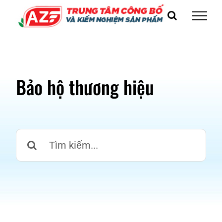
Skip
to
content
Bảo hộ thương hiệu
Search
for: