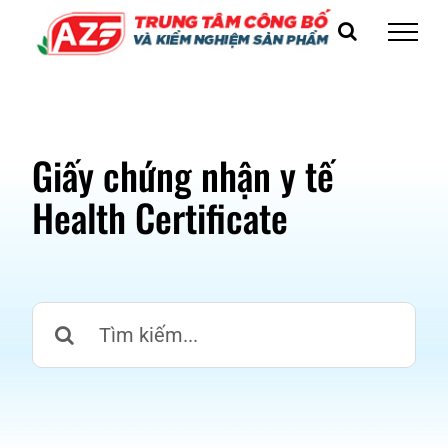
Skip
to
content
Giấy chứng nhận y tế
Health Certificate
Search
for: