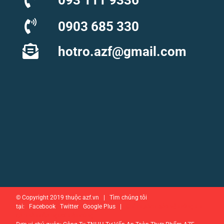
093 111 9336
0903 685 330
hotro.azf@gmail.com
© Copyright 2019 thuộc azf.vn | Tìm chúng tôi
tại: Facebook Twitter Google Plus |
Chính sách bảo vệ thông tin
cá nhân của người tiêu dùng