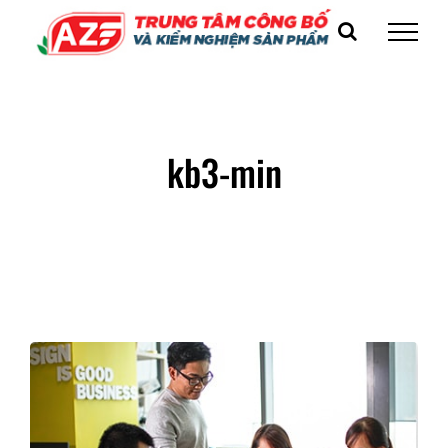
Skip
to
content
kb3-min