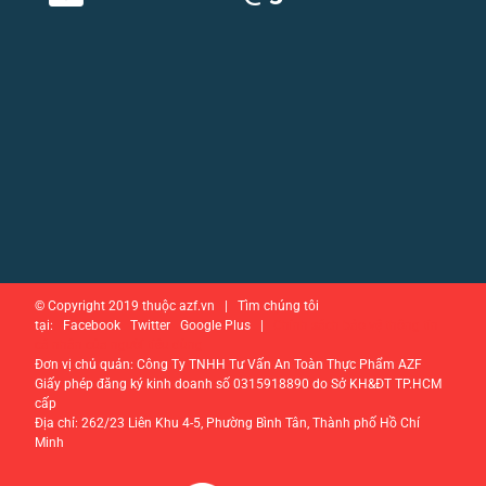
© Copyright 2019 thuộc azf.vn | Tìm chúng tôi
tại: Facebook Twitter Google Plus |
Chính sách bảo vệ thông tin
cá nhân của người tiêu dùng
Đơn vị chủ quản: Công Ty TNHH Tư Vấn An Toàn Thực Phẩm AZF
Giấy phép đăng ký kinh doanh số 0315918890 do Sở KH&ĐT TP.HCM
cấp
Địa chỉ: 262/23 Liên Khu 4-5, Phường Bình Tân, Thành phố Hồ Chí
Minh