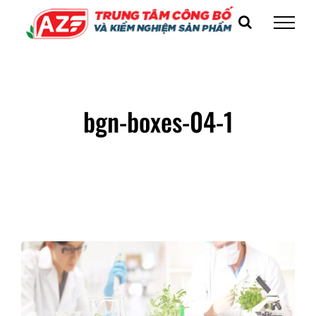
Skip
to
content
bgn-boxes-04-1