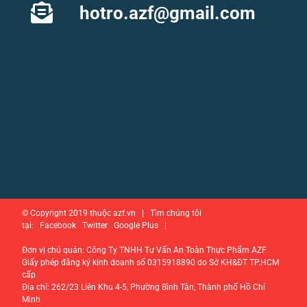
hotro.azf@gmail.com
© Copyright 2019 thuộc azf.vn | Tìm chúng tôi
tại: Facebook Twitter Google Plus |
Chính sách bảo vệ thông tin
cá nhân của người tiêu dùng
Đơn vị chủ quản: Công Ty TNHH Tư Vấn An Toàn Thực Phẩm AZF
Giấy phép đăng ký kinh doanh số 0315918890 do Sở KH&ĐT TP.HCM
cấp
Địa chỉ: 262/23 Liên Khu 4-5, Phường Bình Tân, Thành phố Hồ Chí
Minh