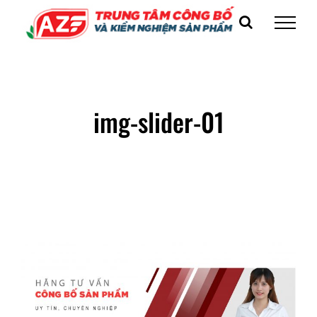
Skip
to
content
img-slider-01