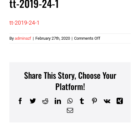
tt-2019-24-1
tt-2019-24-1
on
By
adminazf
|
February 27th, 2020
|
Comments Off
tt-
2019-
24-
1
Share This Story, Choose Your
Platform!
Facebook
Twitter
Reddit
LinkedIn
WhatsApp
Tumblr
Pinterest
Vk
Xing
Email