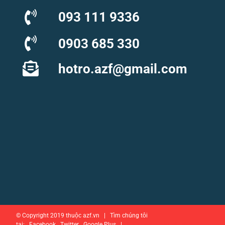
093 111 9336
0903 685 330
hotro.azf@gmail.com
© Copyright 2019 thuộc azf.vn | Tìm chúng tôi
tại: Facebook Twitter Google Plus |
Chính sách bảo vệ thông tin