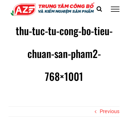
Skip
to
content
thu-tuc-tu-cong-bo-tieu-
chuan-san-pham2-
768×1001
Previous