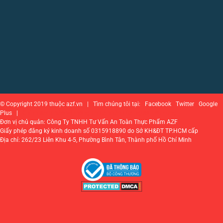
© Copyright 2019 thuộc azf.vn | Tìm chúng tôi tại: Facebook Twitter Google
Plus |
Chính sách bảo vệ thông tin cá nhân của người tiêu dùng
Đơn vị chủ quản: Công Ty TNHH Tư Vấn An Toàn Thực Phẩm AZF
Giấy phép đăng ký kinh doanh số 0315918890 do Sở KH&ĐT TP.HCM cấp
Địa chỉ: 262/23 Liên Khu 4-5, Phường Bình Tân, Thành phố Hồ Chí Minh