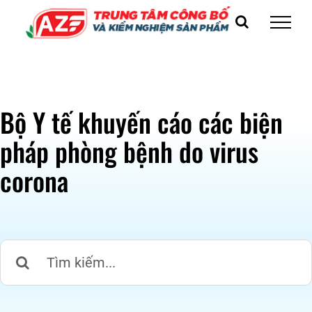
Skip
to
content
Bộ Y tế khuyến cáo các biện
pháp phòng bệnh do virus
corona
Search
for: