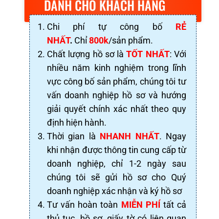
DÀNH CHO KHÁCH HÀNG
Chi phí tự công bố
RẺ
NHẤT
.
Chỉ
800k
/sản phẩm.
Chất lượng hồ sơ là
TỐT NHẤT
: Với
nhiều năm kinh nghiệm trong lĩnh
vực công bố sản phẩm, chúng tôi tư
vấn doanh nghiệp hồ sơ và hướng
giải quyết chính xác nhất theo quy
định hiện hành.
Thời gian là
NHANH NHẤT
. Ngay
khi nhận được thông tin cung cấp từ
doanh nghiệp, chỉ 1-2 ngày sau
chúng tôi sẽ gửi hồ sơ cho Quý
doanh nghiệp xác nhận và ký hồ sơ
Tư vấn hoàn toàn
MIỄN PHÍ
tất cả
thủ tục, hồ sơ, giấy tờ có liên quan