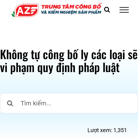
Skip
to
content
Không tự công bố ly các loại sẽ
vi phạm quy định pháp luật
Search
for:
Lượt xem:
1,351