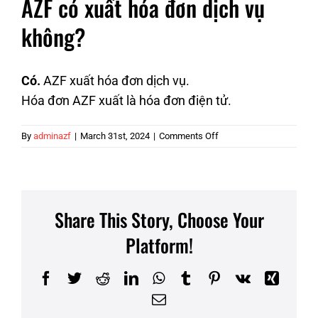
AZF có xuất hóa đơn dịch vụ
không?
Có.
AZF xuất hóa đơn dịch vụ.
Hóa đơn AZF xuất là hóa đơn điện tử.
on
By
adminazf
|
March 31st, 2024
|
Comments Off
AZF
có
xuất
hóa
đơn
Share This Story, Choose Your
dịch
vụ
Platform!
không?
Facebook
Twitter
Reddit
LinkedIn
WhatsApp
Tumblr
Pinterest
Vk
Xing
Email