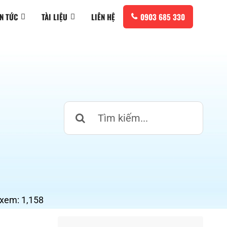
IN TỨC
TÀI LIỆU
LIÊN HỆ
0903 685 330
Search
for:
 xem:
1,158