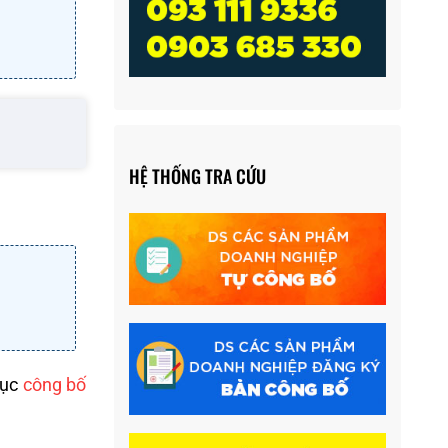
HỆ THỐNG TRA CỨU
tục
công bố