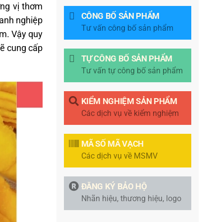
ng vị thơm
CÔNG BỐ SẢN PHẨM
oanh nghiệp
Tư vấn công bố sản phẩm
ẩm. Vậy quy
sẽ cung cấp
TỰ CÔNG BỐ SẢN PHẨM
Tư vấn tự công bố sản phẩm
KIỂM NGHIỆM SẢN PHẨM
Các dịch vụ về kiểm nghiệm
MÃ SỐ MÃ VẠCH
Các dịch vụ về MSMV
ĐĂNG KÝ BẢO HỘ
Nhãn hiệu, thương hiệu, logo